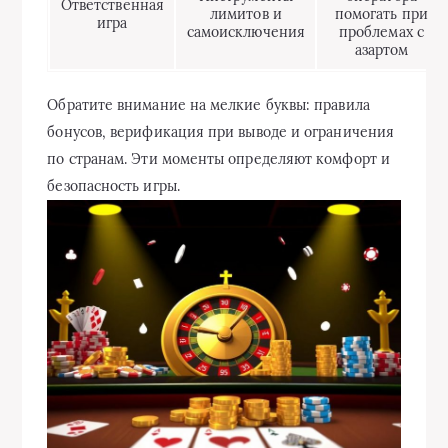
Ответственная
лимитов и
помогать при
игра
самоисключения
проблемах с
азартом
Обратите внимание на мелкие буквы: правила
бонусов, верификация при выводе и ограничения
по странам. Эти моменты определяют комфорт и
безопасность игры.