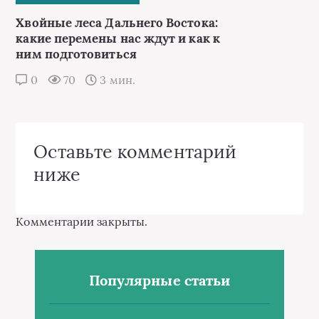
Хвойные леса Дальнего Востока:
какие перемены нас ждут и как к
ним подготовиться
0
70
3 мин.
Оставьте комментарий
ниже
Комментарии закрыты.
Популярные статьи