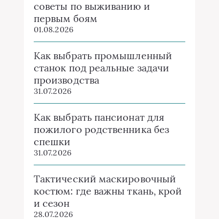
советы по выживанию и
первым боям
01.08.2026
Как выбрать промышленный
станок под реальные задачи
производства
31.07.2026
Как выбрать пансионат для
пожилого родственника без
спешки
31.07.2026
Тактический маскировочный
костюм: где важны ткань, крой
и сезон
28.07.2026