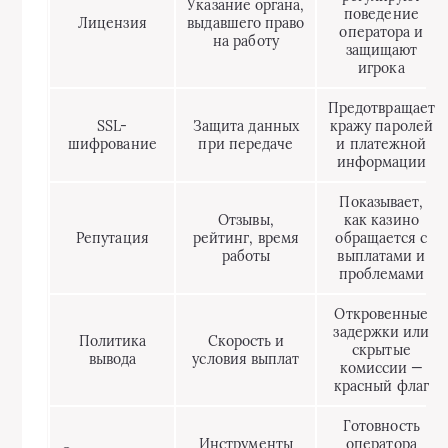
Указание органа,
поведение
Лицензия
выдавшего право
оператора и
на работу
защищают
игрока
Предотвращает
SSL-
Защита данных
кражу паролей
шифрование
при передаче
и платежной
информации
Показывает,
Отзывы,
как казино
Репутация
рейтинг, время
обращается с
работы
выплатами и
проблемами
Откровенные
задержки или
Политика
Скорость и
скрытые
вывода
условия выплат
комиссии —
красный флаг
Готовность
Инструменты
оператора