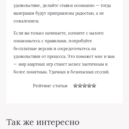
удовольствие, делайте ставки осознанно — тогда
выигрыши будут приправлены радостью, а не
сожалением.
Если вы только начинаете, начните с малого:
ознакомьтесь с правилами, попробуйте
бесплатные версии и сосредоточьтесь на
удовольствии от процесса. Это поможет мне и вам
— мир азартных игр станет менее хаотичным и
более понятным. Удачных и безопасных сессий.
Рейтинг статьи
Так же интересно