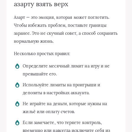
азарту взять верх
Азарт — это эмоция, которая может поглотить.
Чтобы избежать проблем, поставьте границы
заранее. Это не скучный совет, а способ сохранить
нормальную жизнь.
Несколько простых правил:
Определите месячный лимит на игру и не
превышайте его.
Используйте лимиты на проигрыши и
депозиты в настройках аккаунта.
Не играйте на деньги, которые нужны на
жильё или оплату счетов.
Если замечаете, что теряете контроль,
временно или навсегда исключите себя из