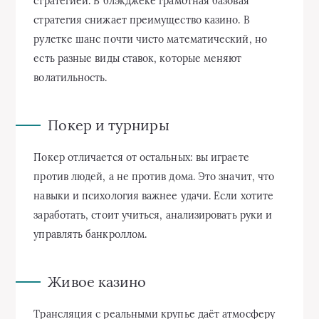
стратегией. В блэкджеке грамотная базовая
стратегия снижает преимущество казино. В
рулетке шанс почти чисто математический, но
есть разные виды ставок, которые меняют
волатильность.
Покер и турниры
Покер отличается от остальных: вы играете
против людей, а не против дома. Это значит, что
навыки и психология важнее удачи. Если хотите
заработать, стоит учиться, анализировать руки и
управлять банкроллом.
Живое казино
Трансляция с реальными крупье даёт атмосферу