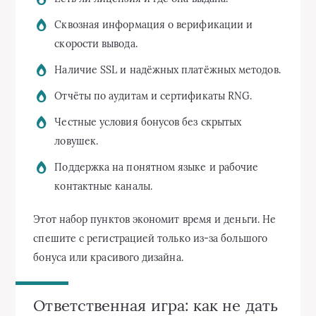
Сквозная информация о верификации и
скорости вывода.
Наличие SSL и надёжных платёжных методов.
Отчёты по аудитам и сертификаты RNG.
Честные условия бонусов без скрытых
ловушек.
Поддержка на понятном языке и рабочие
контактные каналы.
Этот набор пунктов экономит время и деньги. Не
спешите с регистрацией только из-за большого
бонуса или красивого дизайна.
Ответственная игра: как не дать