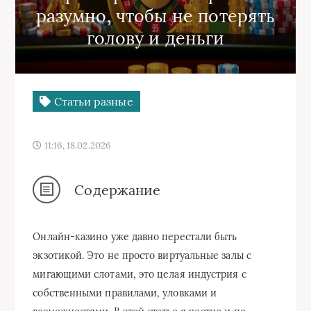
разумно, чтобы не потерять
голову и деньги
Статьи разные
11:16, 18.02.2026
Содержание
Онлайн-казино уже давно перестали быть
экзотикой. Это не просто виртуальные залы с
мигающими слотами, это целая индустрия с
собственными правилами, уловками и