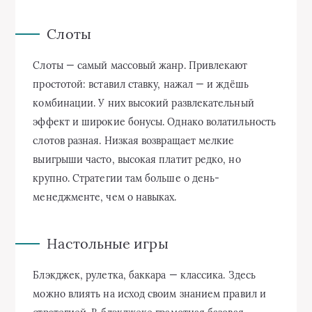
Слоты
Слоты — самый массовый жанр. Привлекают
простотой: вставил ставку, нажал — и ждёшь
комбинации. У них высокий развлекательный
эффект и широкие бонусы. Однако волатильность
слотов разная. Низкая возвращает мелкие
выигрыши часто, высокая платит редко, но
крупно. Стратегии там больше о день-
менеджменте, чем о навыках.
Настольные игры
Блэкджек, рулетка, баккара — классика. Здесь
можно влиять на исход своим знанием правил и