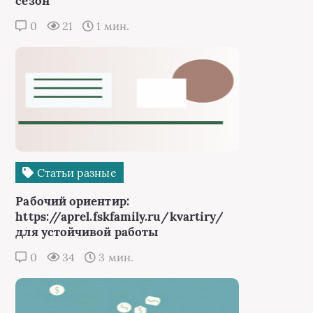
сезон
0
21
1 мин.
Статьи разные
Рабочий ориентир:
https://aprel.fskfamily.ru/kvartiry/
для устойчивой работы
0
34
3 мин.