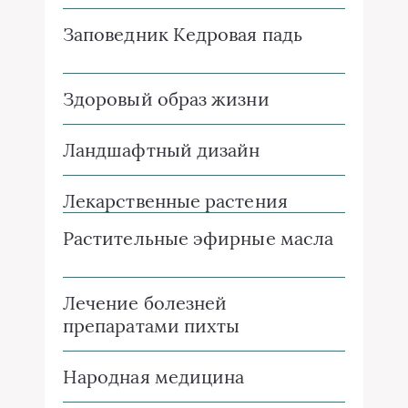
Заповедник Кедровая падь
Здоровый образ жизни
Ландшафтный дизайн
Лекарственные растения
Растительные эфирные масла
Лечение болезней
препаратами пихты
Народная медицина