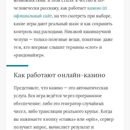
возможностями. В этой статье я честно и по-
человечески расскажу, как работает
казино izi
официальный сайт
, на что смотреть при выборе,
какие игры дают реальный шанс и как сохранить
контроль над расходами. Никакой квазинаучной
чепухи — только полезные вещи, понятные даже
тем, кто впервые слышит термины «слот» и
«рандомайзер».
Как работают онлайн-казино
Представьте, что казино — это автоматическая
услуга. Вся игра ведётся через программное
обеспечение: либо это генератор случайных
чисел, либо трансляция реального крупье. Когда
вы нажимаете кнопку «ставка» или «spin», сервер
получает запрос, вычисляет результат и