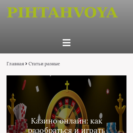
Главная
Статьи разные
Казино онлайн: как
разобраться и играть