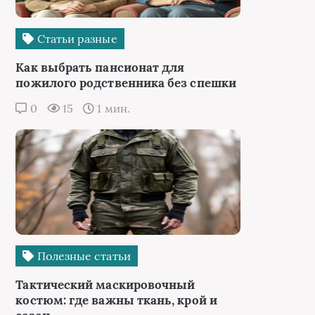
Статьи разные
Как выбрать пансионат для
пожилого родственника без спешки
0
15
1 мин.
Полезные статьи
Тактический маскировочный
костюм: где важны ткань, крой и