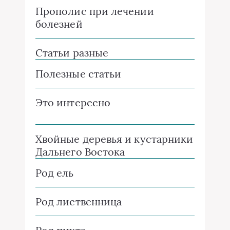
Прополис при лечении
болезней
Статьи разные
Полезные статьи
Это интересно
Хвойные деревья и кустарники
Дальнего Востока
Род ель
Род лиственница