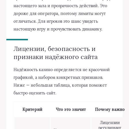
настоящего зала и прозрачность действий. Это
дороже для оператора, поэтому лимиты могут
отличаться. Для игроков это шанс увидеть
настоящую игру и прочувствовать динамику.
Лицензии, безопасность и
признаки надёжного сайта
Надёжность казино определяется не красочной
графикой, а набором конкретных признаков.
Ниже — небольшая таблица, которая поможет
быстро оценить сайт.
Критерий
Что это значит
Почему важно
Лицензии
регулируют