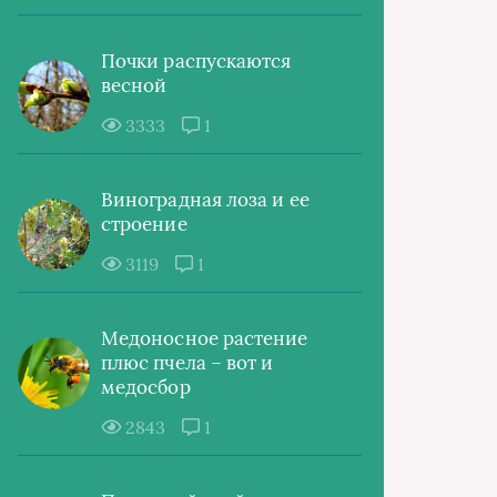
Почки распускаются
весной
3333
1
Виноградная лоза и ее
строение
3119
1
Медоносное растение
плюс пчела – вот и
медосбор
2843
1