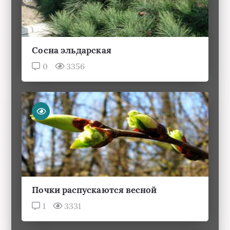
Сосна эльдарская
0
3356
Почки распускаются весной
1
3331