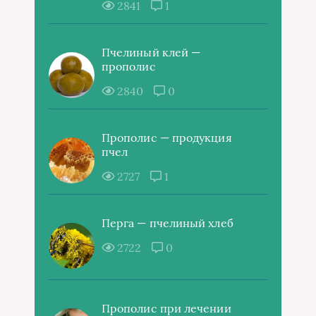
2841
1
Пчелиный клей —
прополис
2840
0
Прополис — продукция
пчел
2727
1
Перга — пчелиный хлеб
2722
0
Прополис при лечении