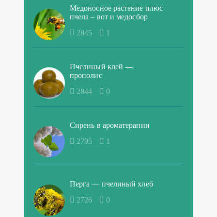
Медоносное растение плюс
пчела – вот и медосбор
2845
1
Пчелиный клей —
прополис
2844
0
Сирень в ароматерапии
2795
1
Перга — пчелиный хлеб
2726
0