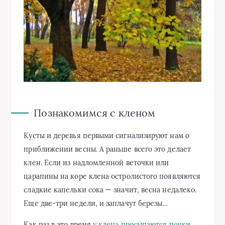
Познакомимся с кленом
Кусты и деревья первыми сигнализируют нам о
приближении весны. А раньше всего это делает
клен. Если из надломленной веточки или
царапины на коре клена остролистого появляются
сладкие капельки сока — значит, весна недалеко.
Еще две-три недели, и заплачут березы…
Как раз в это время
у клена просыпаются почки
.