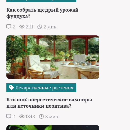
Как собрать щедрый урожай
фундука?
2
2111
2 мин.
Лекарственные растения
Кто они: энергетические вампиры
или источники позитива?
2
1843
3 мин.