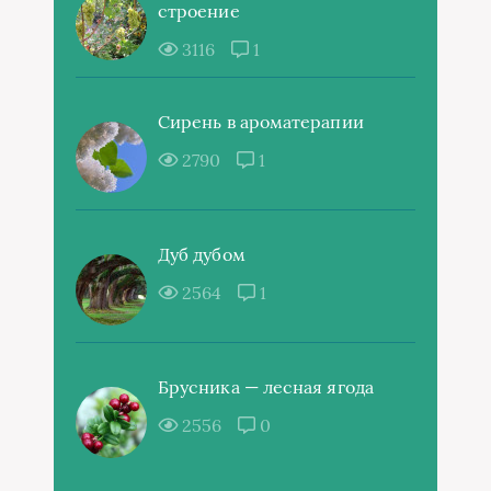
строение
3116
1
Сирень в ароматерапии
2790
1
Дуб дубом
2564
1
Брусника — лесная ягода
2556
0