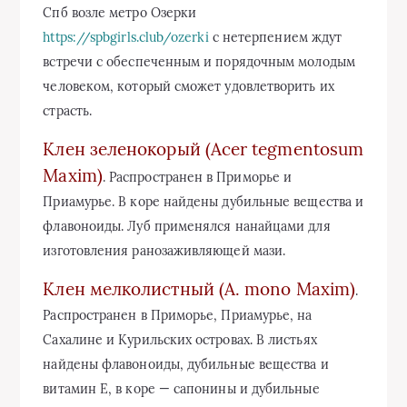
Спб возле метро Озерки
https://spbgirls.club/ozerki
с нетерпением ждут
встречи с обеспеченным и порядочным молодым
человеком, который сможет удовлетворить их
страсть.
Клен зеленокорый (Acer tegmentosum
Maxim)
. Распространен в Приморье и
Приамурье. В коре найдены дубильные вещества и
флавоноиды. Луб применялся нанайцами для
изготовления ранозажив­ляющей мази.
Клен мелколистный (A. mono Maxim)
.
Распространен в Приморье, Приамурье, на
Сахалине и Курильских островах. В листьях
найдены флавоноиды, дубильные вещества и
витамин Е, в коре — сапонины и дубильные