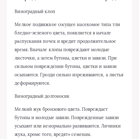
Виноградный клоп
Мелкое под­вижное сосущее насекомое типа тли
бледно-зеленого цвета, появляется в начале
распускания почек и вредит продолжительное
время. Вначале клопы поврежда­ют молодые
листочки, а затем бу­тоны, цветки и завязи. При
силь­ном повреждении бутоны, цветки и завязи
осыпаются. Грозди силь­но изреживаются, а листья
деформируются.
Виноградный долгоносик
Мелкий жук бронзового цвета. Повреждает
бутоны и молодые за­вязи. Поврежденные завязи
усы­хают или ненормально развивают­ся. Личинки
жука, кроме того, вредят» семенам.