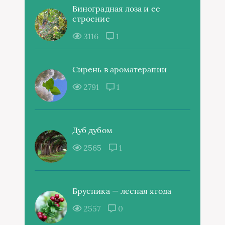
Виноградная лоза и ее
строение
3116
1
Сирень в ароматерапии
2791
1
Дуб дубом
2565
1
Брусника — лесная ягода
2557
0