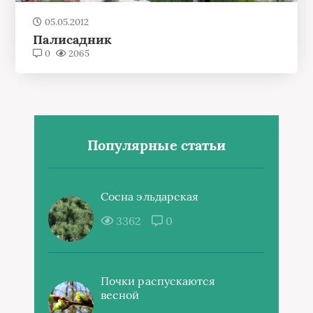
05.05.2012
Палисадник
0
2065
Популярные статьи
Сосна эльдарская
3362
0
Почки распускаются
весной