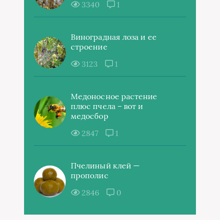
3340
1
Виноградная лоза и ее
строение
3123
1
Медоносное растение
плюс пчела – вот и
медосбор
2847
1
Пчелиный клей —
прополис
2846
0