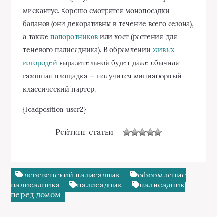
мискантус. Хорошо смотрятся монопосадки
баданов (они декоративны в течение всего сезона),
а также
папоротников
или хост (растения для
теневого палисадника). В обрамлении
живых
изгородей
выразительной будет даже обычная
газонная площадка — получится миниатюрный
классический партер.
{loadposition user2}
Рейтинг статьи
деревенский палисадник
оформление
палисадника
палисадник
палисадник
перед домом