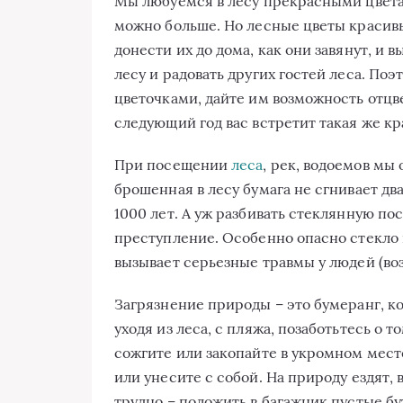
Мы любуемся в лесу прекрасными цветам
можно больше. Но лесные цветы красивы
донести их до дома, как они завянут, и в
лесу и радовать других гостей леса. Поэ
цветочками, дайте им возможность отцве
следующий год вас встретит такая же кр
При посещении
леса
, рек, водоемов мы
брошенная в лесу бумага не сгнивает два
1000 лет. А уж разбивать стеклянную пос
преступление. Особенно опасно стекло 
вызывает серьезные травмы у людей (возм
Загрязнение природы – это бумеранг, ко
уходя из леса, с пляжа, позаботьтесь о т
сожгите или закопайте в укромном мест
или унесите с собой. На природу ездят,
трудно – положить в багажник пустые бу