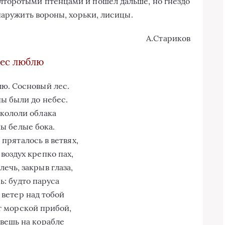
торотыми птенцами и пошел дальше, но гнездо
наружить вороны, хорьки, лисицы.
А.Стариков
лес люблю
лю. Сосновый лес.
ы были до небес.
кололи облака
ы белые бока.
 пряталось в ветвях,
 воздух крепко пах,
лечь, закрыв глаза,
ь: будто паруса
ветер над тобой
 морской прибой,
вешь на корабле