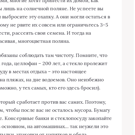
и, многие хотят принести их домой, как
 лишь на солнечной поляне. Не успеете вы
ы выбросите эту охапку. А они могли остаться в
тому не рвите их совсем или ограничьтесь 3-5
сти, рассеять свои семена. И тогда на
асивая, многоцветная поляна.
 обязаны соблюдать там чистоту. Помните, что
 года, целлофан – 200 лет, а стекло пролежит
уду в местах отдыха – это настоящее
на пляжах, на дне водоемов. Оно неизбежно
ожно, у тех самых, кто его здесь бросил).
торый сработает против вас самих. Поэтому,
ом, чтобы после вас не осталось мусора. Бумагу
е. Консервные банки и стеклопосуду закопайте
 в основном, на автомашинах… так неужели это
тылки, упаковки от напитков и обеда.