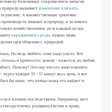
 человеку болезнями, сокращением запасов
в природу вызывает
изменение климата
,
х осушение. А множественные грязевые
 производств лишают и природу, и человека
 только хозяйственники, но и каждый из нас
защиту
окружающей среды
, нужно лишь
дения при общении с природой.
ных. Но ведь любить тоже надо уметь. Вот
а птенца и принесете домой – кажется, из любви
гибнет. Почему? Потому что его надо кормить
через каждые 15 – 17 минут весь день. А вот
о был бы шанс, что птица-мама его найдет и
сти к плохим последствиям. Например, шел
 гнезда птичку, раздвинул ветви и траву,