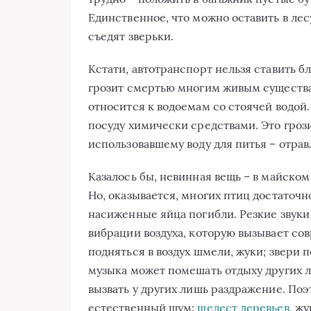
Единственное, что можно оставить в лесу
съедят зверьки.
Кстати, автотранспорт нельзя ставить бл
грозит смертью многим живым существа
относится к водоемам со стоячей водой.
посуду химически средствами. Это грози
использовавшему воду для питья – отра
Казалось бы, невинная вещь – в майском
Но, оказывается, многих птиц достаточн
насиженные яйца погибли. Резкие звуки
вибрации воздуха, которую вызывает со
подняться в воздух шмели, жуки; звери 
музыка может помешать отдыху других 
вызвать у других лишь раздражение. По
естественный шум:
шелест деревьев
, ж