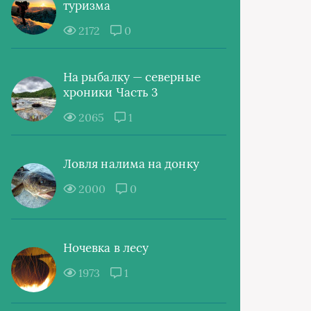
туризма
2172
0
На рыбалку — северные
хроники Часть 3
2065
1
Ловля налима на донку
2000
0
Ночевка в лесу
1973
1