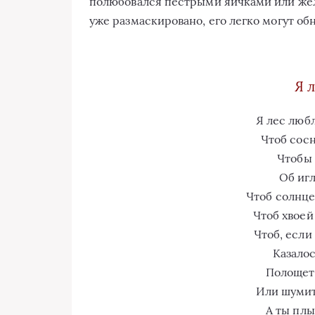
полюбовался пестрыми яичками или жел
уже размаскировано, его легко могут об
Я 
Я лес люб
Чтоб сосн
Чтобы 
Об игл
Чтоб солнце
Чтоб хвоей
Чтоб, если 
Казалос
Полощет 
Или шумит
А ты плы